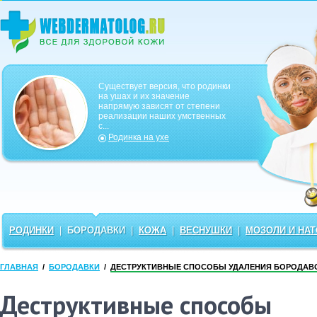
Существует версия, что родинки
на ушах и их значение
напрямую зависят от степени
реализации наших умственных
с...
Родинка на ухе
РОДИНКИ
|
БОРОДАВКИ
|
КОЖА
|
ВЕСНУШКИ
|
МОЗОЛИ И НА
ГЛАВНАЯ
/
БОРОДАВКИ
/
ДЕСТРУКТИВНЫЕ СПОСОБЫ УДАЛЕНИЯ БОРОДАВ
Деструктивные способы