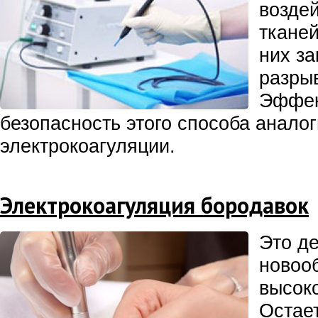
воздей
тканей
них за
разры
Эффек
безопасность этого способа анало
электрокоагуляции.
Электрокоагуляция бородавок
Это д
новоо
высоко
Остает