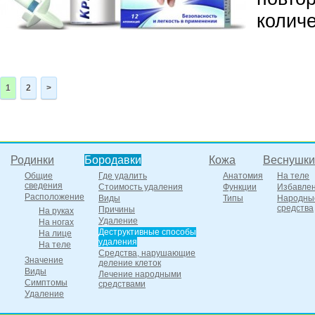
количе
1
2
>
Родинки
Бородавки
Кожа
Веснушки
Общие
Где удалить
Анатомия
На теле
сведения
Стоимость удаления
Функции
Избавле
Расположение
Виды
Типы
Народны
средства
Причины
На руках
Удаление
На ногах
Деструктивные способы
На лице
удаления
На теле
Средства, нарушающие
Значение
деление клеток
Виды
Лечение народными
Симптомы
средствами
Удаление