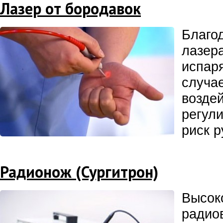
Лазер от бородавок
Благо
лазера
испар
случа
воздей
регули
риск р
Радионож (Сургитрон)
Высок
радио