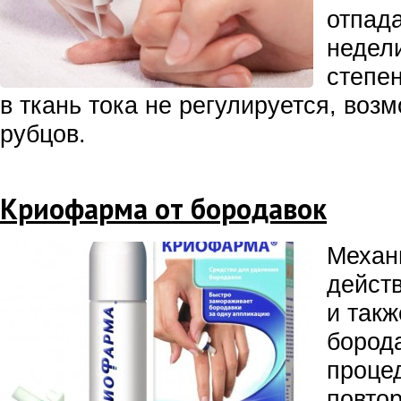
отпад
недел
степе
в ткань тока не регулируется, воз
рубцов.
Криофарма от бородавок
Механ
дейст
и так
борода
проце
повто