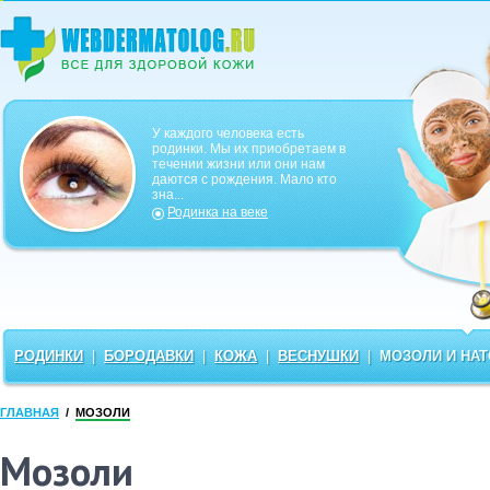
У каждого человека есть
родинки. Мы их приобретаем в
течении жизни или они нам
даются с рождения. Мало кто
зна...
Родинка на веке
РОДИНКИ
|
БОРОДАВКИ
|
КОЖА
|
ВЕСНУШКИ
|
МОЗОЛИ И НА
ГЛАВНАЯ
/
МОЗОЛИ
Мозоли