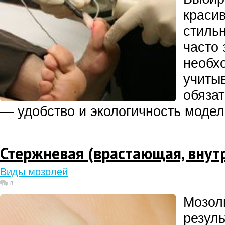
краси
стиль
часто
необх
учиты
обяза
— удобство и экологичность модел
Стержневая (врастающая, внут
Виды мозолей
8
Мозол
резуль