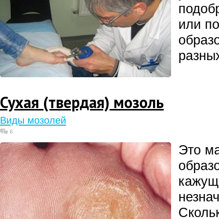
подоб
или п
образ
разных
Сухая (твердая) мозоль
Виды мозолей
6
Это м
образ
кажущ
незна
Скольк