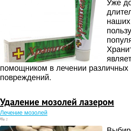
Уже д
длите
наших
польз
попул
Храни
являе
помощником в лечении различных
повреждений.
Удаление мозолей лазером
Лечение мозолей
2
Выбир