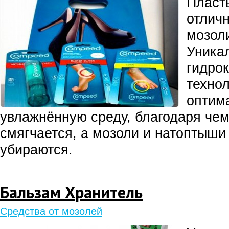
Пласт
отлич
мозол
Уника
гидро
технол
оптим
увлажнённую среду, благодаря чем
смягчается, а мозоли и натоптыш
убираются.
Бальзам Хранитель
Средства от мозолей