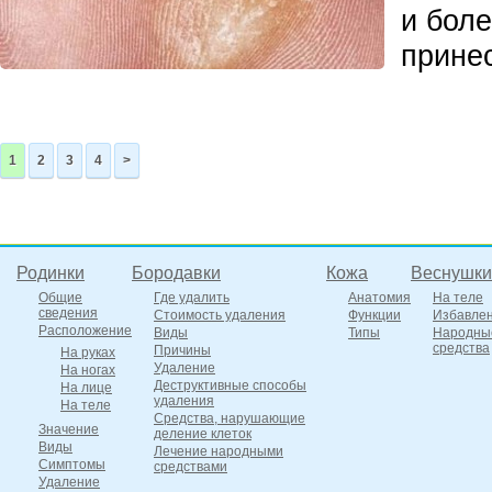
и бол
принес
1
2
3
4
>
Родинки
Бородавки
Кожа
Веснушки
Общие
Где удалить
Анатомия
На теле
сведения
Стоимость удаления
Функции
Избавле
Расположение
Виды
Типы
Народны
средства
Причины
На руках
Удаление
На ногах
Деструктивные способы
На лице
удаления
На теле
Средства, нарушающие
Значение
деление клеток
Виды
Лечение народными
Симптомы
средствами
Удаление