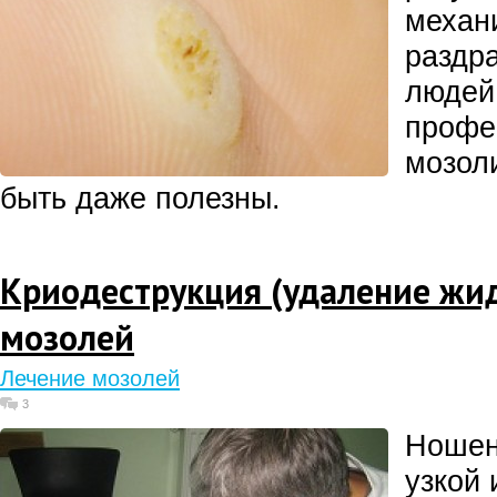
механ
раздр
людей
профе
мозоли
быть даже полезны.
Криодеструкция (удаление жид
мозолей
Лечение мозолей
3
Ношен
узкой