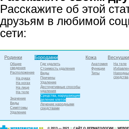
Расскажите об этой ста
друзьям в любимой соц
сети:
Родинки
Бородавки
Кожа
Веснушки
Общие
Где удалить
Анатомия
На теле
сведения
Стоимость удаления
Функции
Избавле
Расположение
Виды
Типы
Народны
средства
Причины
На руках
Удаление
На ногах
Деструктивные способы
На лице
удаления
На теле
Средства, нарушающие
Значение
деление клеток
Виды
Лечение народными
Симптомы
средствами
Удаление
© 2013 — 2021
::
САЙТ О ДЕРМАТОЛОГИИ
::
WEBDE