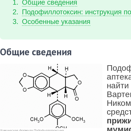
Общие сведения
Подофиллотоксин: инструкция п
Особенные указания
Общие сведения
Подоф
аптек
найти
Варте
Ником
средс
приж
муми
Химическая формула Подофиллотоксина