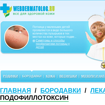
Потница у маленьких детей
проявляется в виде большого
количества пузырьков в тех
местах на коже, которые подве...
Симптомы и способы
профилактики потницы у
детей
РОДИНКИ
|
БОРОДАВКИ
|
КОЖА
|
ВЕСНУШКИ
|
МОЗОЛИ И НА
ГЛАВНАЯ
/
БОРОДАВКИ
/
ЛЕК
ПОДОФИЛЛОТОКСИН