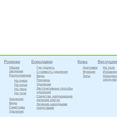
Родинки
Бородавки
Кожа
Веснушки
Общие
Где удалить
Анатомия
На теле
сведения
Стоимость удаления
Функции
Избавле
Расположение
Виды
Типы
Народны
средства
Причины
На руках
Удаление
На ногах
Деструктивные способы
На лице
удаления
На теле
Средства, нарушающие
Значение
деление клеток
Виды
Лечение народными
Симптомы
средствами
Удаление