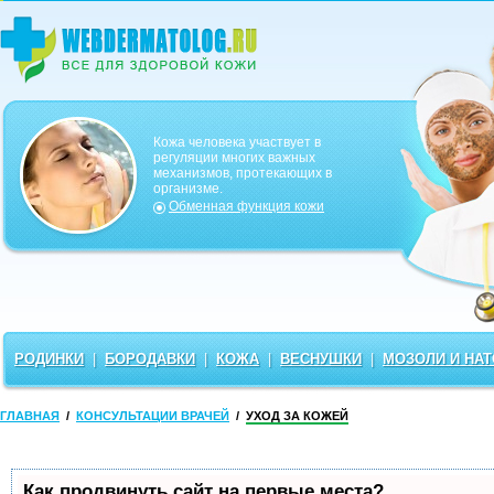
Кожа человека участвует в
регуляции многих важных
механизмов, протекающих в
организме.
Обменная функция кожи
РОДИНКИ
|
БОРОДАВКИ
|
КОЖА
|
ВЕСНУШКИ
|
МОЗОЛИ И НА
ГЛАВНАЯ
/
КОНСУЛЬТАЦИИ ВРАЧЕЙ
/
УХОД ЗА КОЖЕЙ
Как продвинуть сайт на первые места?