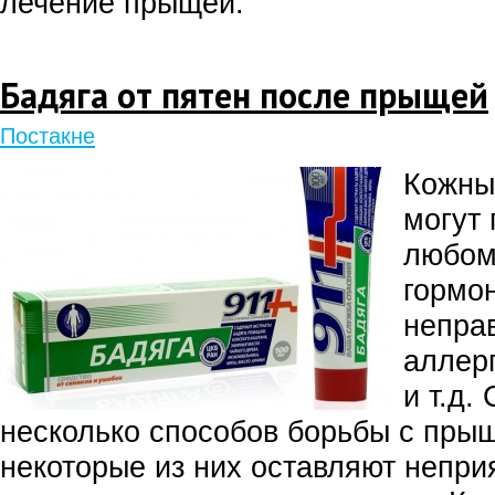
лечение прыщей.
Бадяга от пятен после прыщей
Постакне
Кожны
могут 
любом 
гормо
непра
аллер
и т.д.
несколько способов борьбы с пры
некоторые из них оставляют непри