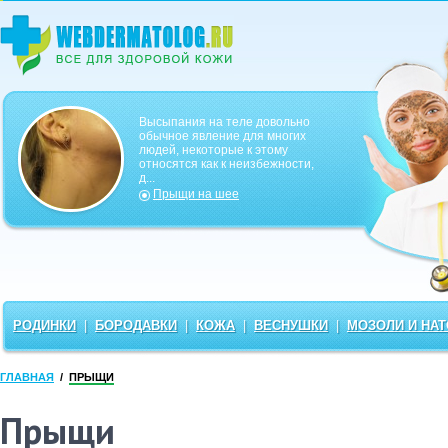
Высыпания на теле довольно
обычное явление для многих
людей, некоторые к этому
относятся как к неизбежности,
д...
Прыщи на шее
РОДИНКИ
|
БОРОДАВКИ
|
КОЖА
|
ВЕСНУШКИ
|
МОЗОЛИ И НА
ГЛАВНАЯ
/
ПРЫЩИ
Прыщи