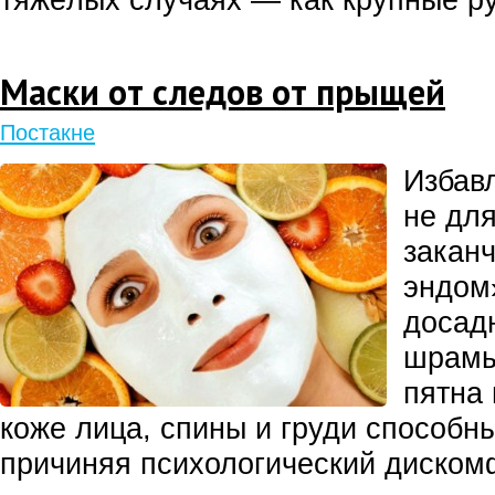
Маски от следов от прыщей
Постакне
Избав
не для
закан
эндом
досад
шрамы
пятна 
коже лица, спины и груди способны
причиняя психологический диском