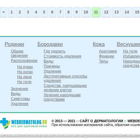
<
1
2
3
4
5
6
7
8
9
10
11
12
13
14
15
Родинки
Бородавки
Кожа
Веснушки
Общие
Где удалить
Анатомия
На теле
сведения
Стоимость удаления
Функции
Избавле
Расположение
Виды
Типы
Народны
средства
Причины
На руках
Удаление
На ногах
Деструктивные способы
На лице
удаления
На теле
Средства, нарушающие
Значение
деление клеток
Виды
Лечение народными
Симптомы
средствами
Удаление
© 2013 — 2021
::
САЙТ О ДЕРМАТОЛОГИИ
::
WEBDE
При использовании материалов сайта, обратная ссылк
НЕ ЗАНИМАЙТЕСЬ САМОЛЕЧЕНИЕМ. ИНФОРМАЦИЯ, ПРЕДОСТАВЛЕННАЯ НА САЙТЕ, ЯВЛЯЕ