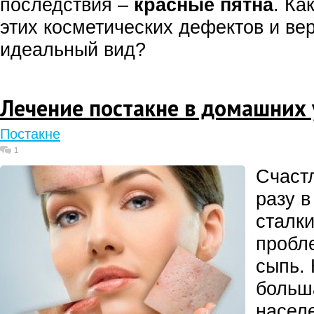
последствия –
красные пятна
. Ка
этих косметических дефектов и ве
идеальный вид?
Лечение постакне в домашних 
Постакне
1
Счастл
разу в
сталки
пробл
сыпь.
больш
насел