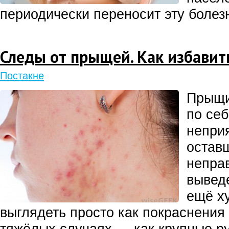
периодически переносит эту болез
Следы от прыщей. Как избавит
Постакне
Прыщи
по се
неприя
остав
непра
вывед
ещё х
выглядеть просто как покраснения 
тяжёлых случаях — как крупные р