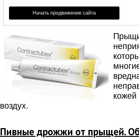
Начать продвижение сайта
Прыщи
неприя
котор
многи
вредна
непра
кожей
воздух.
Пивные дрожжи от прыщей. Об