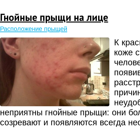
Гнойные прыщи на лице
Расположение прыщей
К крас
коже 
челов
появи
расстр
причи
неудо
неприятны гнойные прыщи: они бол
созревают и появляются всегда не