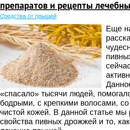
препаратов и рецепты лечебны
Средства от прыщей
Еще н
расск
чудес
пивны
сейча
актив
Данное
«спасало» тысячи людей, помогало
бодрыми, с крепкими волосами, со
чистой кожей. В данной статье мы
свойства пивных дрожжей и то, как