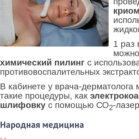
прове
крио
испол
жидког
1 раз 
можно
химический пилинг
с использов
противовоспалительных экстракт
В кабинете у врача-дерматолога 
такие процедуры, как
электроко
шлифовку
с помощью СО
-лазер
2
Народная медицина