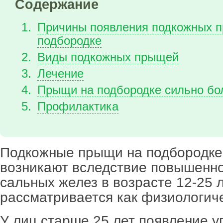
Содержание
Причины появления подкожных 
подбородке
Виды подкожных прыщей
Лечение
Прыщи на подбородке сильно бол
Профилактика
Подкожные прыщи на подбородке
возникают вследствие повышенно
сальных желез в возрасте 12-25 л
рассматривается как физиологич
У лиц старше 25 лет появление у