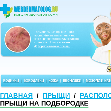
Гормональные прыщи – это
воспалённые высыпания на
коже красноватого или желтого
оттенков. Прикосновения ...
Гормональные прыщи
РОДИНКИ
|
БОРОДАВКИ
|
КОЖА
|
ВЕСНУШКИ
|
МОЗОЛИ И НА
ГЛАВНАЯ
/
ПРЫЩИ
/
РАСПОЛ
ПРЫЩИ НА ПОДБОРОДКЕ