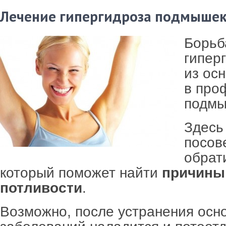
Лечение гипергидроза подмыше
Борьб
гипер
из ос
в про
подмы
Здесь
посов
обрати
который поможет найти
причины
потливости
.
Возможно, после устранения осн