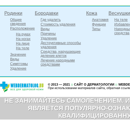
Родинки
Бородавки
Кожа
Веснушки
Общие
Где удалить
Анатомия
На теле
сведения
Стоимость удаления
Функции
Избавле
Расположение
Виды
Типы
Народны
средства
Причины
На руках
Удаление
На ногах
Деструктивные способы
На лице
удаления
На теле
Средства, нарушающие
Значение
деление клеток
Виды
Лечение народными
Симптомы
средствами
Удаление
© 2013 — 2021
::
САЙТ О ДЕРМАТОЛОГИИ
::
WEBDE
При использовании материалов сайта, обратная ссылк
НЕ ЗАНИМАЙТЕСЬ САМОЛЕЧЕНИЕМ. И
ЯВЛЯЕТСЯ ПОПУЛЯРНО-ОЗНАК
КВАЛИФИЦИРОВАНН