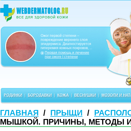
Ожог первой степени –
повреждение верхнего слоя
эпидермиса. Диагностируется
гиперемия кожных покровов, ...
Первая помощь и лечение
при ожоге I степени
РОДИНКИ
|
БОРОДАВКИ
|
КОЖА
|
ВЕСНУШКИ
|
МОЗОЛИ И НА
ГЛАВНАЯ
/
ПРЫЩИ
/
РАСПОЛ
МЫШКОЙ. ПРИЧИНЫ, МЕТОДЫ 