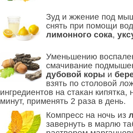
Зуд и жжение под мы
снять при помощи во
лимонного сока
,
укс
Уменьшению воспален
смачивание подмыше
дубовой коры
и
бер
взять по столовой ло
ингредиентов на стакан кипятка, 
минут, применять 2 раза в день.
Компресс на ночь из
завернуть в марлю та
раствором марганцовк