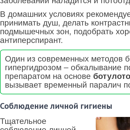
заболеваний наладится и потоот
В домашних условиях рекоменду
принимать душ, делать контрастн
подмышечных зон, подобрать хо
антиперспирант.
Один из современных методов б
гипергидрозом – обкалывание 
препаратом на основе
ботулот
вызывает временный паралич п
Соблюдение личной гигиены
Тщательное
соблюдение личной