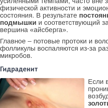
усиленными темпами, часто вне 
физической активности и эмоцио
состояния. В результате
постоян
подмышки
и соответствующий за
вершина «айсберга».
Главное – потовые протоки и вол
фолликулы воспаляются из-за р
микробов.
Гидраденит
Если 
прони
возбуд
золот