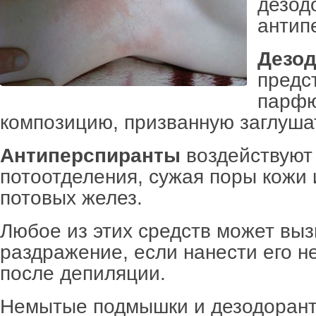
дезод
антип
Дезо
предс
парф
композицию, призванную заглушат
Антиперспиранты
воздействуют
потоотделения, сужая поры кожи 
потовых желез.
Любое из этих средств может выз
раздражение, если нанести его н
после депиляции.
Немытые подмышки и дезодорант