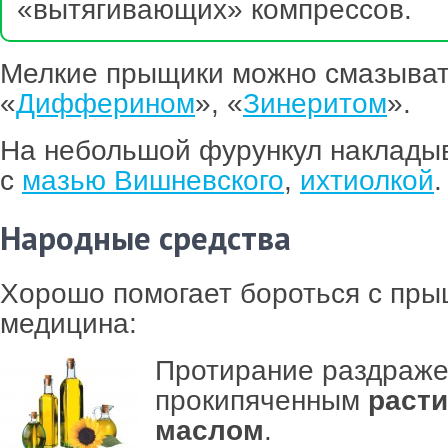
«вытягивающих» компрессов.
Мелкие прыщики можно смазыва
«
Дифферином
», «
Зинеритом
».
На небольшой фурункул наклады
с
мазью Вишневского
,
ихтиолкой
.
Народные средства
Хорошо помогает бороться с пр
медицина:
Протирание раздраже
прокипяченным
раст
маслом
.