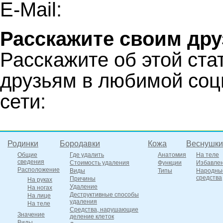
E-Mail:
Расскажите своим дру
Расскажите об этой ста
друзьям в любимой соц
сети:
Родинки
Бородавки
Кожа
Веснушки
Общие
Где удалить
Анатомия
На теле
сведения
Стоимость удаления
Функции
Избавле
Расположение
Виды
Типы
Народны
средства
Причины
На руках
Удаление
На ногах
Деструктивные способы
На лице
удаления
На теле
Средства, нарушающие
Значение
деление клеток
Виды