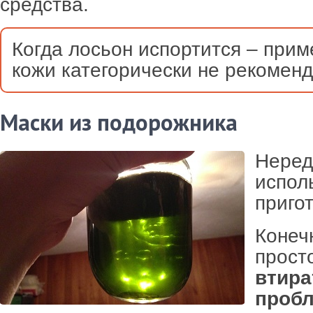
средства.
Когда лосьон испортится – прим
кожи категорически не рекоменд
Маски из подорожника
Неред
испол
приго
Конеч
прост
втира
пробл