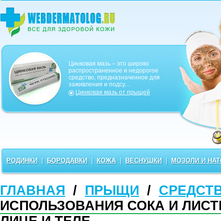
Цинковая мазь – это широко
распространенное и недорогое
средство, предназначенное для
заживления и подсу...
Цинковая мазь от прыщей
РОДИНКИ
|
БОРОДАВКИ
|
КОЖА
|
ВЕСНУШКИ
|
МОЗОЛИ И НА
ГЛАВНАЯ
/
ПРЫЩИ
/
СРЕДСТ
ИСПОЛЬЗОВАНИЯ СОКА И ЛИС