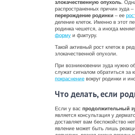
злокачественную опухоль
. Одн
распространенных причин зуда –
перерождение родинки
– ее
рос
деление клеток. Именно в этот п
родинка чешется, а иногда меня
форму
и фактуру.
Такой активный рост клеток в ре
злокачественной опухоли.
При возникновении зуда нужно о
служат сигналом обратиться за
покраснение
вокруг родинки и ин
Что делать, если ро
Если у вас
продолжительный з
является консультация у дермато
доставляет вам беспокойство неп
явление может быть лишь реакци