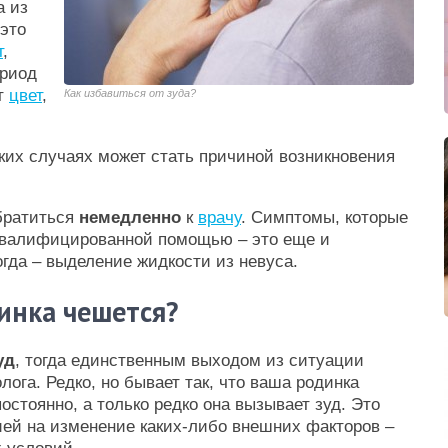
а из
 это
т
,
ериод
ет
цвет
,
Как избавиться от зуда?
дких случаях может стать причиной возникновения
братиться
немедленно
к
врачу
. Симптомы, которые
 квалифицированной помощью – это еще и
огда – выделение жидкости из невуса.
динка чешется?
уд
, тогда единственным выходом из ситуации
лога. Редко, но бывает так, что ваша родинка
остоянно, а только редко она вызывает зуд. Это
ей на изменение каких-либо внешних факторов –