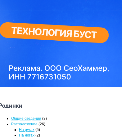
Родинки
Общие сведения
(3)
Расположение
(26)
На руках
(5)
На ногах
(2)