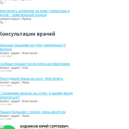
1
Чем лечить аллергию на коже у взрослых и
детей – комплексный подход
Комментирует: Ирина
1
Консультации врачей
Красные прыщики на губе у младенца (2
месяца)
Вопрос задает: Анастасия
Есть ответ
Гнойные прыщи после курса антибиотиков
Вопрос задает: Оля
Есть ответ
Простудный прыщ на носу. Чем лечить
Вопрос задает: Иван
Есть ответ
Стержневая мозоль на стопе. К какому врачу
обратиться?
Вопрос задает: Анастасия
Есть ответ
Прыщи большие с гноем, очень много их
Вопрос задает: Лили
Есть ответ
БУДНИКОВ ЮРИЙ СЕРГЕЕВИЧ