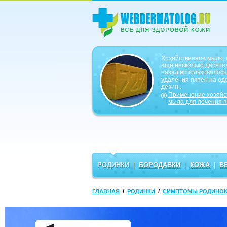
Хозяйственное мыло, 
еще несколько десяти
назад использовалось
удаления пятен на од
дезин...
Применение хозяйс
мыла для лечения 
РОДИНКИ
|
БОРОДАВКИ
|
КОЖА
|
В
ГЛАВНАЯ
/
РОДИНКИ
/
СИМПТОМЫ РОДИНО