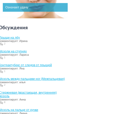
Означает удачу
Обсуждения
Прыщи на лбу
Комментирует: Ирина
2
Мозоли на ступнях
Комментирует: Лариса
1
Контрактубекс от следов от прыщей
Комментирует: Яна
1
Мозоль между пальцами ног (Межпальцевая)
Комментирует: илья
2
Стержневая (врастающая, внутренняя)
мозоль
Комментирует: Анна
8
Мозоль на пальце от ручки
Комментирует: Диана