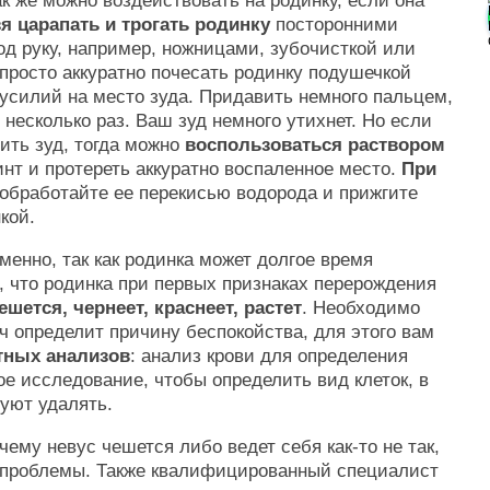
ак же можно воздействовать на родинку, если она
я царапать и трогать родинку
посторонними
од руку, например, ножницами, зубочисткой или
просто аккуратно почесать родинку подушечкой
 усилий на место зуда. Придавить немного пальцем,
 несколько раз. Ваш зуд немного утихнет. Но если
сить зуд, тогда можно
воспользоваться раствором
инт и протереть аккуратно воспаленное место.
При
обработайте ее перекисью водорода и прижгите
кой.
енно, так как родинка может долгое время
, что родинка при первых признаках перерождения
ешется, чернеет, краснеет, растет
. Необходимо
ч определит причину беспокойства, для этого вам
тных анализов
: анализ крови для определения
ое исследование, чтобы определить вид клеток, в
руют удалять.
чему невус чешется либо ведет себя как-то не так,
й проблемы. Также квалифицированный специалист