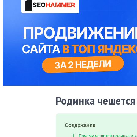
Родинка чешется 
Содержание
Почему чешется родинка и к