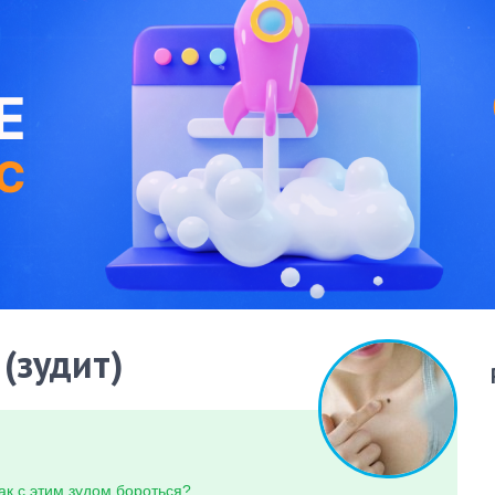
(зудит)
ак с этим зудом бороться?