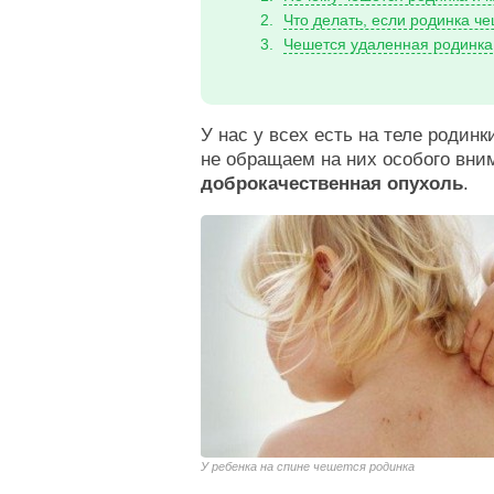
Что делать, если родинка ч
Чешется удаленная родинка
У нас у всех есть на теле родин
не обращаем на них особого вни
доброкачественная опухоль
.
У ребенка на спине чешется родинка