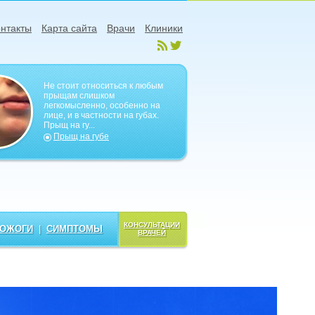
нтакты
Карта сайта
Врачи
Клиники
Не стоит относиться к любым
прыщам слишком
легкомысленно, особенно на
лице, и в частности на губах.
Прыщ на гу...
Прыщ на губе
КОНСУЛЬТАЦИИ
ОЖОГИ
|
СИМПТОМЫ
ВРАЧЕЙ