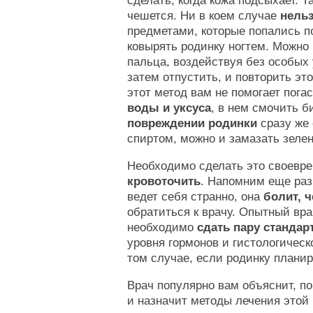
сделать, когда кожа подсыхает. Т
чешется. Ни в коем случае
нельз
предметами, которые попались п
ковырять родинку ногтем. Можно 
пальца, воздействуя без особых
затем отпустить, и повторить это
этот метод вам не помогает пога
воды и уксуса
, в нем смочить б
повреждении родинки
сразу же 
спиртом, можно и замазать зелен
Необходимо сделать это своеврем
кровоточить
. Напомним еще раз
ведет себя странно, она
болит, ч
обратиться к врачу. Опытный вра
необходимо
сдать пару стандар
уровня гормонов и гистологическ
том случае, если родинку плани
Врач популярно вам объяснит, по
и назначит методы лечения это