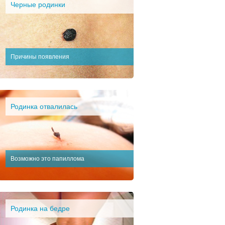
Черные родинки
Причины появления
Родинка отвалилась
Возможно это папиллома
Родинка на бедре