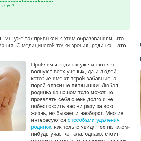
ешется?
ки. Мы уже так привыкли к этим образованиям, что
мания. С медицинской точки зрения, родинка –
это
Проблемы родинок уже много лет
волнуют всех ученых, да и людей,
которые имеют порой забавные, а
порой
опасные пятнышки
. Любая
родинка на нашем теле может не
проявлять себя очень долго и не
побеспокоить вас ни разу за всю
жизнь, но бывает и наоборот. Многие
интересуются
способами удаления
родинок
, как только увидят ее на каком-
нибудь участке тела, однако,
стоит
помнить
о том, что удаление родинок