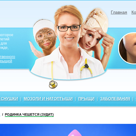
Главная
Ко
которое
летий
 для
ежде,
твенного
прыщей
ЕСНУШКИ
|
МОЗОЛИ И НАТОПТЫШИ
|
ПРЫЩИ
|
ЗАБОЛЕВАНИЯ
|
К
/
РОДИНКА ЧЕШЕТСЯ (ЗУДИТ)