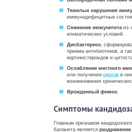
Тяжелые нарушения имму
иммунодифицитные состоян
Снижение иммунитета
из-з
климатических условий.
Дисбактериоз
, сформиров
приема антибиотиков, а та
кортикостероидов и цитоста
Ослабление местного имм
или получения
ожогов
в ген
возникновения хронических
Врожденный фимоз
.
Симптомы кандидоза
Главным признаком кандидозного
баланита является
раздражение 