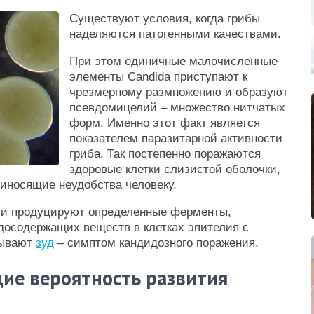
Существуют условия, когда грибы
наделяются патогенными качествами.
При этом единичные малочисленные
элементы Candida приступают к
чрезмерному размножению и образуют
псевдомицелий – множество нитчатых
форм. Именно этот факт является
показателем паразитарной активности
гриба. Так постепенно поражаются
здоровые клетки слизистой оболочки,
риносящие неудобства человеку.
сти продуцируют определенные ферменты,
досодержащих веществ в клетках эпителия с
зывают
зуд
– симптом кандидозного поражения.
е вероятность развития