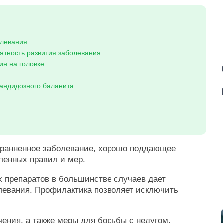
олевания
тность развития заболевания
ин на головке
андидозного баланита
транненное заболевание, хорошо поддающее
ленных правил и мер.
 препаратов в большинстве случаев дает
левания. Профилактика позволяет исключить
ения, а также меры для борьбы с недугом.