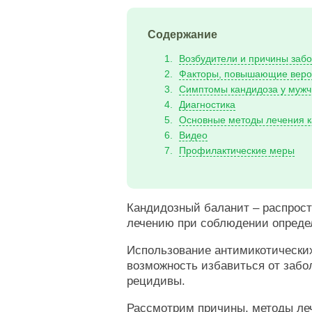
Содержание
Возбудители и причины заб
Факторы, повышающие вероя
Симптомы кандидоза у мужч
Диагностика
Основные методы лечения к
Видео
Профилактические меры
Кандидозный баланит – распрос
лечению при соблюдении опреде
Использование антимикотических
возможность избавиться от забо
рецидивы.
Рассмотрим причины, методы леч