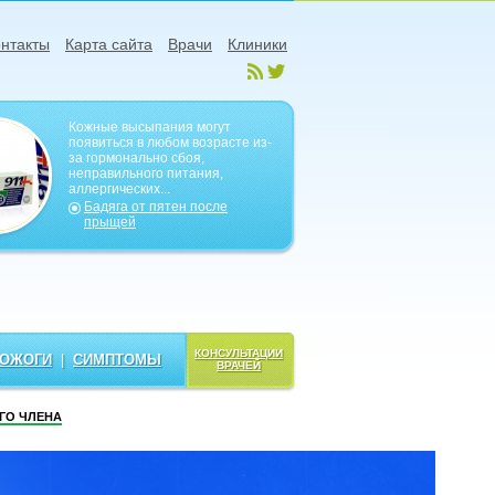
нтакты
Карта сайта
Врачи
Клиники
Кожные высыпания могут
появиться в любом возрасте из-
за гормонально сбоя,
неправильного питания,
аллергических...
Бадяга от пятен после
прыщей
КОНСУЛЬТАЦИИ
ОЖОГИ
|
СИМПТОМЫ
ВРАЧЕЙ
ГО ЧЛЕНА