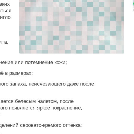
аких
иться
тигло
ита,
снение или потемнение кожи;
её в размерах;
ного запаха, неисчезающего даже после
вается белесым налетом, после
ого появляется яркое покраснение,
;
елений серовато-кремого оттенка;