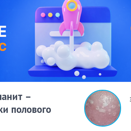
анит –
ки полового