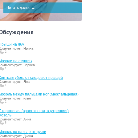
Читать далее →
Обсуждения
Прыщи на лбу
Комментирует: Ирина
2
Мозоли на ступнях
Комментирует: Лариса
1
Контрактубекс от следов от прыщей
Комментирует: Яна
1
Мозоль между пальцами ног (Межпальцевая)
Комментирует: илья
2
Стержневая (врастающая, внутренняя)
мозоль
Комментирует: Анна
8
Мозоль на пальце от ручки
Комментирует: Диана