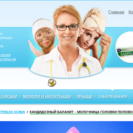
Главная
Ко
ое
пальцах
в,
ечения
астины на
ЕСНУШКИ
|
МОЗОЛИ И НАТОПТЫШИ
|
ПРЫЩИ
|
ЗАБОЛЕВАНИЯ
|
ГРИБОК КОЖИ)
/
КАНДИДОЗНЫЙ БАЛАНИТ – МОЛОЧНИЦА ГОЛОВКИ ПОЛОВО