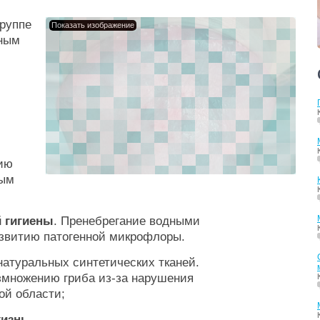
группе
Показать изображение
зным
нию
ным
 гигиены
. Пренебрегание водными
азвитию патогенной микрофлоры.
натуральных синтетических тканей.
змножению гриба из-за нарушения
ой области;
жизнь
.