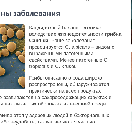
ины заболевания
Кандидозный баланит возникает
вследствие жизнедеятельности
грибка
Candida
. Чаще заболевание
провоцируется C. albicans – видом с
выраженными патогенными
свойствами. Менее патогенные C.
tropicalis и C. krusei.
Грибы описанного рода широко
распространены, обнаруживаются
практически на всех продуктах
о развиваются на сахаросодержащих фруктах и
ся на слизистых оболочках из внешней среды.
руживаются у здоровых людей в бактериальных
либо неудобств, так как являются частью