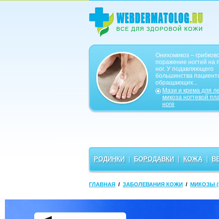
Онихомикоз – грибков
поражение ногтей на 
ног. У подавляющего
большинства пациенто
обращающих...
Мази и крема для л
микоза ногтевой пл
ноге
РОДИНКИ
|
БОРОДАВКИ
|
КОЖА
|
В
ГЛАВНАЯ
/
ЗАБОЛЕВАНИЯ КОЖИ
/
МИКОЗЫ (