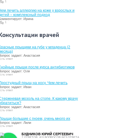
1
Чем лечить аллергию на коже у взрослых и
детей – комплексный подход
Комментирует: Ирина
1
Консультации врачей
Красные прыщики на губе у младенца (2
месяца)
Вопрос задает: Анастасия
Есть ответ
Гнойные прыщи после курса антибиотиков
Вопрос задает: Оля
Есть ответ
Простудный прыщ на носу. Чем лечить
Вопрос задает: Иван
Есть ответ
Стержневая мозоль на стопе. К какому врачу
обратиться?
Вопрос задает: Анастасия
Есть ответ
Прыщи большие с гноем, очень много их
Вопрос задает: Лили
Есть ответ
БУДНИКОВ ЮРИЙ СЕРГЕЕВИЧ
7 ОТВЕТОВ, И 0 ВОПРОСОВ БЕЗ ОТВЕТА