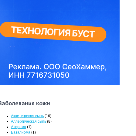
Заболевания кожи
Акне, угревая сыпь
(16)
Аллергическая сыпь
(8)
Атерома
(1)
Базалиома
(1)