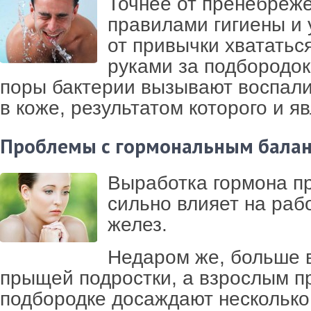
Точнее от пренебреж
правилами гигиены и 
от привычки хвататьс
руками за подбородо
поры бактерии вызывают воспал
в коже, результатом которого и я
Проблемы с гормональным бала
Выработка гормона пр
сильно влияет на раб
желез.
Недаром же, больше в
прыщей подростки, а взрослым 
подбородке досаждают несколько