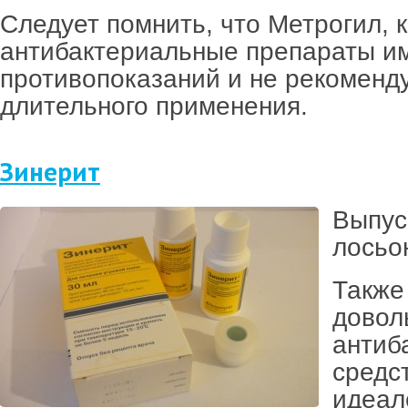
Следует помнить, что Метрогил, к
антибактериальные препараты и
противопоказаний и не рекоменд
длительного применения.
Зинерит
Выпус
лосьо
Также
довол
антиб
средст
идеал