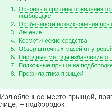
Основные причины появления п
подбородке
Особенности возникновения пр
Лечение
Косметические средства
Обзор аптечных мазей от угрево
Народные методы избавления от
Подкожные прыщи на подбородк
Профилактика прыщей
Излюбленное место прыщей, поя
лице, – подбородок.