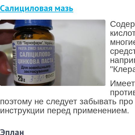
Салициловая мазь
Содер
кисло
многи
средс
напри
"Клер
Имеет
проти
поэтому не следует забывать про
инструкции перед применением.
Эплан