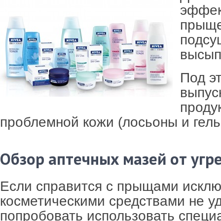
эффек
прыще
подсу
высып
Под э
выпус
проду
проблемной кожи (лосьоны и гель
Обзор аптечных мазей от угр
Если справится с прыщами искл
косметическими средствами не уд
попробовать использовать специ