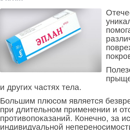
Отече
уника
помог
разли
повре
покро
Полез
прыще
и других частях тела.
Большим плюсом является безвр
при длительном применении и от
противопоказаний. Конечно, за 
индивидуальной непереносимост