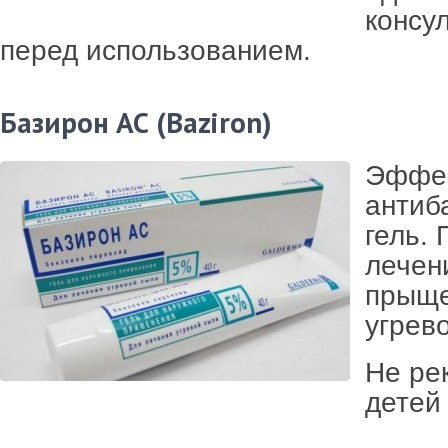
консу
перед использованием.
Базирон АС (Baziron)
Эффе
антиб
гель.
лечен
прыще
угрев
Не ре
детей