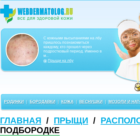
С кожными высыпаниями на лбу
пришлось познакомиться
каждому, кто прошел через
подростковый период. Именно в
м...
Прыщи на лбу
РОДИНКИ
|
БОРОДАВКИ
|
КОЖА
|
ВЕСНУШКИ
|
МОЗОЛИ И НА
ГЛАВНАЯ
/
ПРЫЩИ
/
РАСПОЛ
ПОДБОРОДКЕ