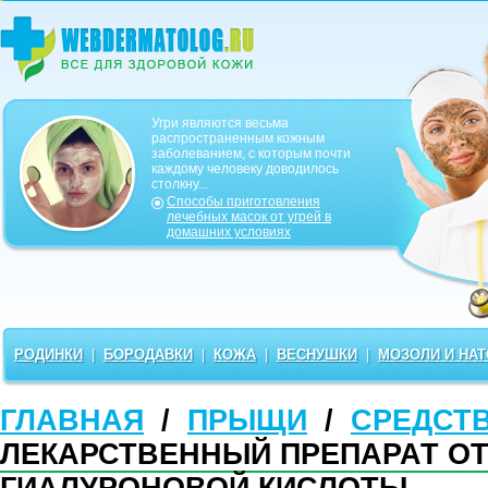
Угри являются весьма
распространенным кожным
заболеванием, с которым почти
каждому человеку доводилось
столкну...
Способы приготовления
лечебных масок от угрей в
домашних условиях
РОДИНКИ
|
БОРОДАВКИ
|
КОЖА
|
ВЕСНУШКИ
|
МОЗОЛИ И НА
ГЛАВНАЯ
/
ПРЫЩИ
/
СРЕДСТ
ЛЕКАРСТВЕННЫЙ ПРЕПАРАТ ОТ