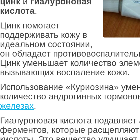
цинк
и
гиалуроновая
кислота
.
Цинк помогает
поддерживать кожу в
идеальном состоянии,
он обладает противовоспалител
Цинк уменьшает количество элем
вызывающих воспаление кожи.
Использование «Куриозина» уме
количество андрогинных гормоно
железах
.
Гиалуроновая кислота подавляет 
ферментов, которые расщепляют
кислоты. Это вещество улучшает 