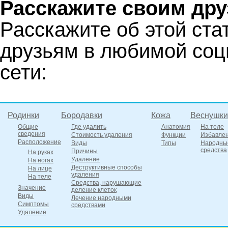
Расскажите своим дру
Расскажите об этой ста
друзьям в любимой соц
сети:
Родинки
Бородавки
Кожа
Веснушки
Общие
Где удалить
Анатомия
На теле
сведения
Стоимость удаления
Функции
Избавле
Расположение
Виды
Типы
Народны
средства
Причины
На руках
Удаление
На ногах
Деструктивные способы
На лице
удаления
На теле
Средства, нарушающие
Значение
деление клеток
Виды
Лечение народными
Симптомы
средствами
Удаление