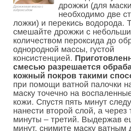
дрожжи (для маск
Дрожжевая маска с
гидроксидом
необходимо две с
ложки) и перекись водорода. 
смешайте дрожжи с небольш
количеством пероксида до об
однородной массы, густой
консистенцией.
Приготовлен
смесью разрешается обраб
кожный покров такими спосо
при помощи ватной палочки н
маску точечно на воспаленные
кожи. Спустя пять минут след
нанести второй слой, а через 
минуты – третий. Выдержав е
минут, снимите маску ватным 