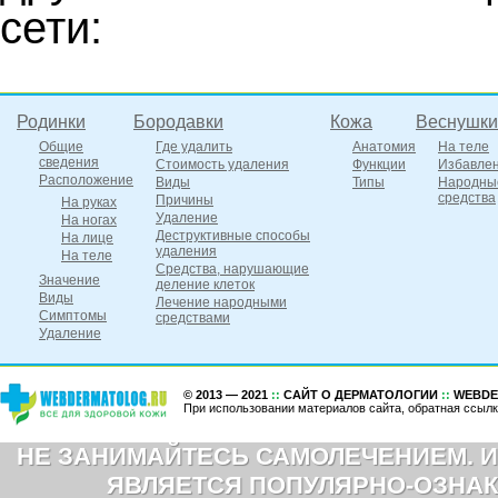
сети:
Родинки
Бородавки
Кожа
Веснушки
Общие
Где удалить
Анатомия
На теле
сведения
Стоимость удаления
Функции
Избавле
Расположение
Виды
Типы
Народны
средства
Причины
На руках
Удаление
На ногах
Деструктивные способы
На лице
удаления
На теле
Средства, нарушающие
Значение
деление клеток
Виды
Лечение народными
Симптомы
средствами
Удаление
© 2013 — 2021
::
САЙТ О ДЕРМАТОЛОГИИ
::
WEBDE
При использовании материалов сайта, обратная ссылк
НЕ ЗАНИМАЙТЕСЬ САМОЛЕЧЕНИЕМ. И
ЯВЛЯЕТСЯ ПОПУЛЯРНО-ОЗНАК