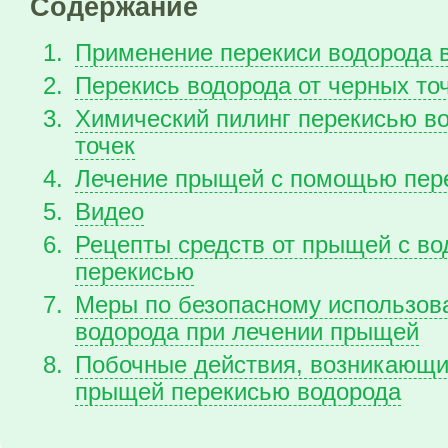
Содержание
Применение перекиси водорода в
Перекись водорода от черных то
Химический пилинг перекисью во
точек
Лечение прыщей с помощью пер
Видео
Рецепты средств от прыщей с во
перекисью
Меры по безопасному использов
водорода при лечении прыщей
Побочные действия, возникающи
прыщей перекисью водорода