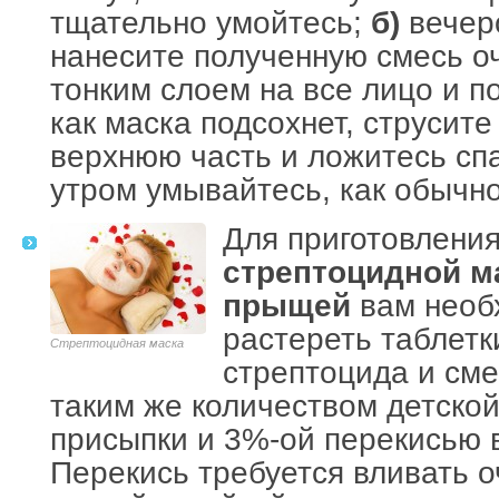
тщательно умойтесь;
б)
вечер
нанесите полученную смесь о
тонким слоем на все лицо и по
как маска подсохнет, струсите
верхнюю часть и ложитесь спа
утром умывайтесь, как обычно
Для приготовлени
стрептоцидной м
прыщей
вам необ
растереть таблетк
Стрептоцидная маска
стрептоцида и сме
таким же количеством детско
присыпки и 3%-ой перекисью 
Перекись требуется вливать о