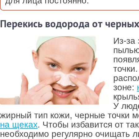
для лица постоянно.
Перекись водорода от черных
Из-за
пылью
появл
точки
распо
зоне:
крыль
У люд
жирный тип кожи, черные точки м
на щеках
. Чтобы избавится от та
необходимо регулярно очищать 