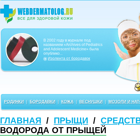
В 2002 году в журнале под
названием «Archives of Pediatrics
and Adolescent Medicine» была
опублико...
Изолента от бородавок
РОДИНКИ
|
БОРОДАВКИ
|
КОЖА
|
ВЕСНУШКИ
|
МОЗОЛИ И НА
ГЛАВНАЯ
/
ПРЫЩИ
/
СРЕДСТ
ВОДОРОДА ОТ ПРЫЩЕЙ