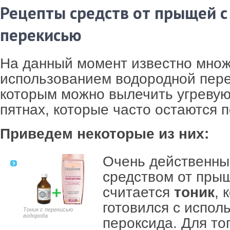
Рецепты средств от прыщей 
перекисью
На данный момент известно множ
использованием водородной пере
которым можно вылечить угревую
пятнах, которые часто остаются 
Приведем некоторые из них:
Очень действенн
средством от пры
считается
тоник
, 
готовился с испол
Тоник с перекисью
водорода
пероксида. Для то