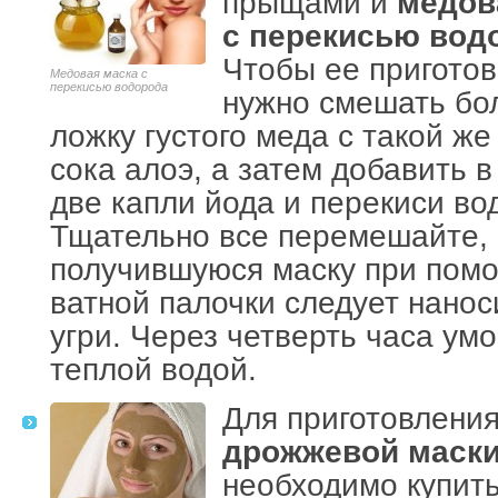
прыщами и
медов
с перекисью вод
Чтобы ее приготов
Медовая маска с
перекисью водорода
нужно смешать б
ложку густого меда с такой же
сока алоэ, а затем добавить в
две капли йода и перекиси во
Тщательно все перемешайте,
получившуюся маску при пом
ватной палочки следует нанос
угри. Через четверть часа ум
теплой водой.
Для приготовлени
дрожжевой маск
необходимо купит