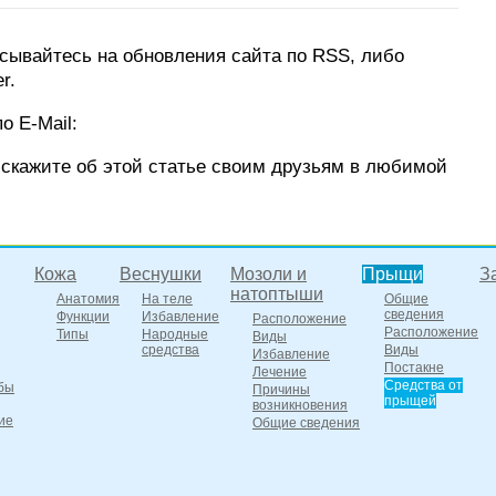
ывайтесь на обновления сайта по RSS, либо
r.
о E-Mail:
скажите об этой статье своим друзьям в любимой
Кожа
Веснушки
Мозоли и
Прыщи
З
натоптыши
Анатомия
На теле
Общие
сведения
Функции
Избавление
Расположение
Расположение
Типы
Народные
Виды
средства
Виды
Избавление
Постакне
Лечение
Средства от
бы
Причины
прыщей
возникновения
ие
Общие сведения