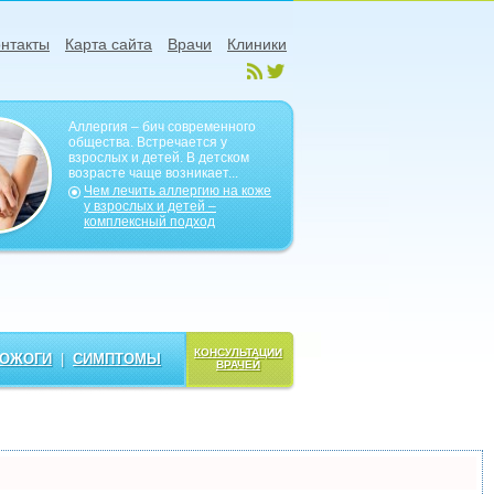
нтакты
Карта сайта
Врачи
Клиники
Аллергия – бич современного
общества. Встречается у
взрослых и детей. В детском
возрасте чаще возникает...
Чем лечить аллергию на коже
у взрослых и детей –
комплексный подход
КОНСУЛЬТАЦИИ
ОЖОГИ
|
СИМПТОМЫ
ВРАЧЕЙ