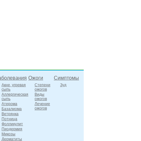
аболевания
Ожоги
Симптомы
Акне, угревая
Степени
Зуд
сыпь
ожогов
Аллергическая
Виды
сыпь
ожогов
Атерома
Лечение
ожогов
Базалиома
Ветрянка
Потница
Фолликулит
Пиодермия
Микозы
Дерматиты