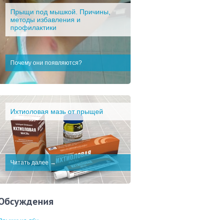
Прыщи под мышкой. Причины,
методы избавления и
профилактики
Почему они появляются?
Ихтиоловая мазь от прыщей
Читать далее →
Обсуждения