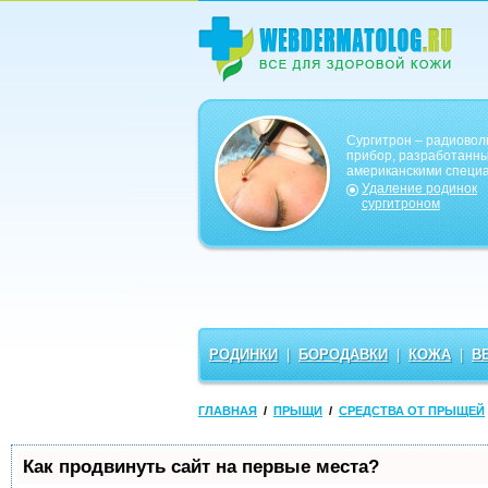
Сургитрон – радиово
прибор, разработанн
американскими специ
Удаление родинок
сургитроном
РОДИНКИ
|
БОРОДАВКИ
|
КОЖА
|
В
ГЛАВНАЯ
/
ПРЫЩИ
/
СРЕДСТВА ОТ ПРЫЩЕЙ
Как продвинуть сайт на первые места?