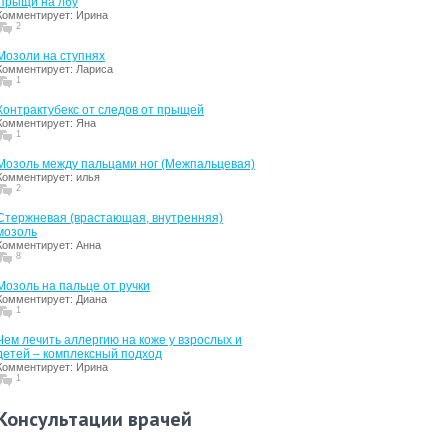
Прыщи на лбу
Комментирует: Ирина
2
Мозоли на ступнях
Комментирует: Лариса
1
Контрактубекс от следов от прыщей
Комментирует: Яна
1
Мозоль между пальцами ног (Межпальцевая)
Комментирует: илья
2
Стержневая (врастающая, внутренняя)
мозоль
Комментирует: Анна
8
Мозоль на пальце от ручки
Комментирует: Диана
1
Чем лечить аллергию на коже у взрослых и
детей – комплексный подход
Комментирует: Ирина
1
Консультации врачей