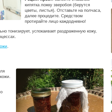
кипятка ложку зверобоя (берутся
цветы, листья). Отставьте на полчаса,
далее процедите. Средством
протирайте лицо каждодневно!
ьно тонизирует, успокаивает раздраженную кожу,
оцессах.
кожи
.
для
кожи.
бо