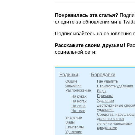
Понравилась эта статья?
Подпис
следите за обновлениями в Twitte
Подписывайтесь на обновления п
Расскажите своим друзьям!
Рас
социальной сети:
Родинки
Бородавки
Общие
Где удалить
сведения
Стоимость удаления
Расположение
Виды
Причины
На руках
Удаление
На ногах
Деструктивные спосо
На лице
удаления
На теле
Средства, нарушающ
Значение
деление клеток
Виды
Лечение народными
Симптомы
средствами
Удаление