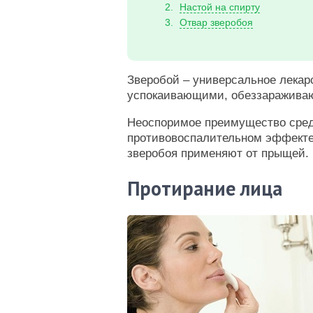
Настой на спирту
Отвар зверобоя
Зверобой – универсальное лекар
успокаивающими, обеззаражива
Неоспоримое преимущество сред
противовоспалительном эффекте,
зверобоя применяют от прыщей.
Протирание лица