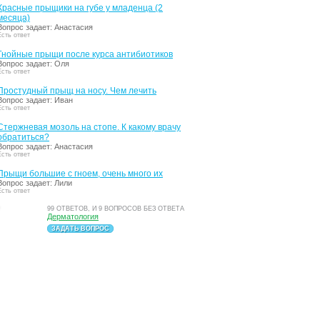
Красные прыщики на губе у младенца (2
месяца)
Вопрос задает: Анастасия
Есть ответ
Гнойные прыщи после курса антибиотиков
Вопрос задает: Оля
Есть ответ
Простудный прыщ на носу. Чем лечить
Вопрос задает: Иван
Есть ответ
Стержневая мозоль на стопе. К какому врачу
обратиться?
Вопрос задает: Анастасия
Есть ответ
Прыщи большие с гноем, очень много их
Вопрос задает: Лили
Есть ответ
99 ОТВЕТОВ, И 9 ВОПРОСОВ БЕЗ ОТВЕТА
Дерматология
ЗАДАТЬ ВОПРОС