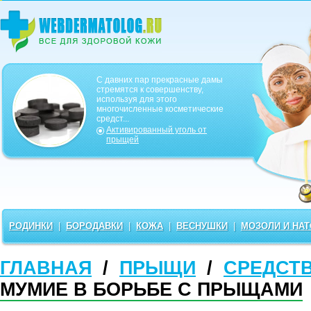
С давних пар прекрасные дамы
стремятся к совершенству,
используя для этого
многочисленные косметические
средст...
Активированный уголь от
прыщей
РОДИНКИ
|
БОРОДАВКИ
|
КОЖА
|
ВЕСНУШКИ
|
МОЗОЛИ И НА
ГЛАВНАЯ
/
ПРЫЩИ
/
СРЕДСТ
МУМИЕ В БОРЬБЕ С ПРЫЩАМИ