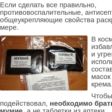
Если сделать все правильно,
противовоспалительные, антисеп
общеукрепляющие свойства раск
мере.
В кос
избав
и угр
испол
соста
масок
крема
Чтобы
подействовал,
необходимо брат
мумие
, а не таблетки из аптеки.