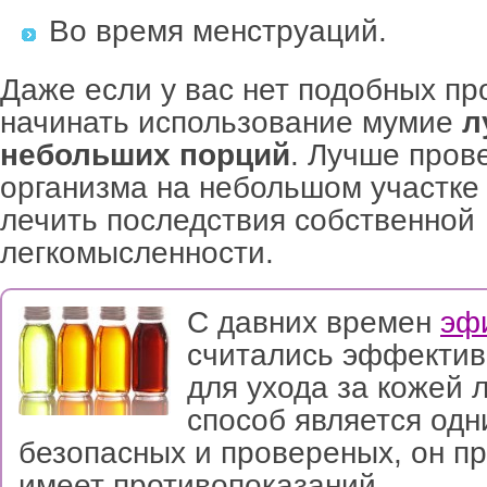
Во время менструаций.
Даже если у вас нет подобных пр
начинать использование мумие
л
небольших порций
. Лучше пров
организма на небольшом участке 
лечить последствия собственной
легкомысленности.
С давних времен
эф
считались эффектив
для ухода за кожей 
способ является одн
безопасных и провереных, он пр
имеет противопоказаний.