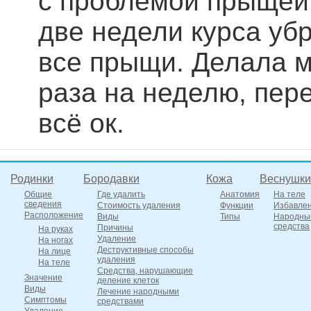
с проблемой прыщей 
две недели курса уб
все прыщи. Делала м
раза на неделю, пер
всё ок.
Родинки
Бородавки
Кожа
Веснушки
Общие
Где удалить
Анатомия
На теле
сведения
Стоимость удаления
Функции
Избавле
Расположение
Виды
Типы
Народны
средства
Причины
На руках
Удаление
На ногах
Деструктивные способы
На лице
удаления
На теле
Средства, нарушающие
Значение
деление клеток
Виды
Лечение народными
Симптомы
средствами